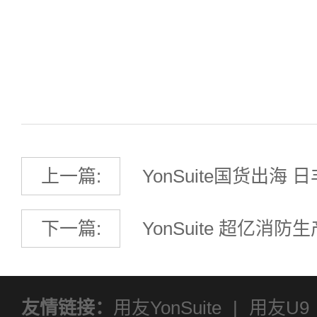
四川用友软件
为您提供专业的企业
财务管理、人力资源及供应链管理，
上一篇:
YonSuite国货出海
球
下一篇:
YonSuite 超亿消
数智“防火墙”
友情链接：
用友YonSuite
|
用友U9