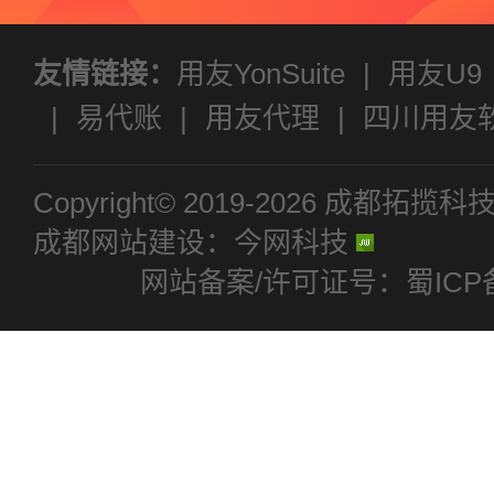
友情链接：
用友YonSuite
|
用友U9
|
易代账
|
用友代理
|
四川用友
通T+
|
好生意
|
好会计
Copyright© 2019-2026 成
成都网站建设：今网科技
网站备案/许可证号：蜀ICP备1