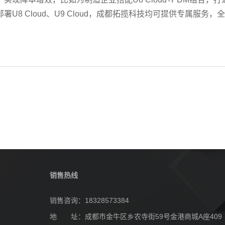
Cloud、U9 Cloud，成都拓揽科技均可提供专属服务，全川
销售热线
销售咨询：18328573384
地 址：成都市金牛区乡农寺街59号金港商城A座409