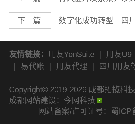
还敢虚开虚抵吗？
下一篇:
数字化成功转型—四
友情链接：
用友YonSuite
|
用友U9
|
易代账
|
用友代理
|
四川用友
通T+
|
好生意
|
好会计
Copyright© 2019-2026 成
成都网站建设：今网科技
网站备案/许可证号：蜀ICP备1