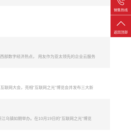
会嘉宾也亲身体验了YonSuite企业数字化新平
销售热线
返回顶部
西部数字经济热点， 用友作为亚太领先的企业云服务
联网平台“用友精智工业互联网平台”、财务云、营销
界互联网大会，亮相“互联网之光”博览会并发布三大新
演讲，围绕工业企业如何落地工业互联网，实现数字化
浙江乌镇如期举办。在10月19日的“互联网之光”博览
IoT物联服务V2.0”产品，是用友云制造中台的重要