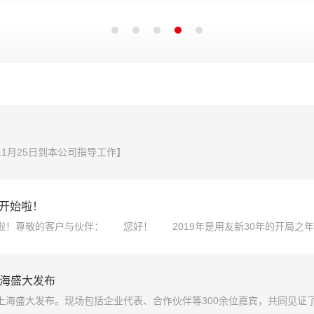
11月25日到本公司指导工作】
查开始啦！
始啦！尊敬的客户与伙伴： 您好！ 2019年是用友新30年的开局之年
奋斗”的价值观，通过先进的产品和专业服务为客户创造更大价值，成就
在上海盛大发布
te在上海盛大发布。现场包括企业代表、合作伙伴等300余位嘉宾，共同见证了