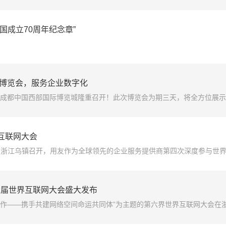
一产品的“新”定位、“新”应用、“新”价值，使能成长型企业创新与成长。参
、协同在线与生态在线的新管理新特性
国成立70周年纪念章”
济博览会，服务企业数字化
在成都中国西部国际博览城隆重召开！此次博览会为期三天，将全方位展示
服务多个行业、领域的最新应用，展出全国领先的的跨行业跨领域工业互
用友专家在现场与参会来宾们交流沟通，帮助西部及四川企业数
界互联网大会
大会在浙江乌镇召开，用友作为全球领先的企业服务提供商第四次深度参与世
用友网络董事长王文京将出席10月21日举行的工业互联网论坛并发表
点。
六届世界互联网大会盛大发布
 开放合作——携手共建网络空间命运共同体”为主题的第六界世界互联网大会在
联”主题演讲，盛大发布基于云原生技术底座iuap5.0的全新一代“用友云