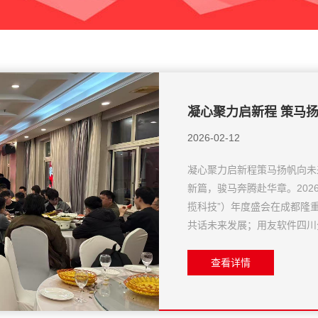
凝心聚力启新程 策马扬
满落幕
2026-02-12
凝心聚力启新程策马扬帆向未
新篇，骏马奔腾赴华章。202
揽科技”）年度盛会在成都隆
共话未来发展；用友软件四川
席，与拓揽科技同心...
查看详情