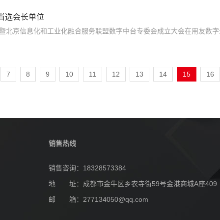
应用场景，打造用友云IoT
当选会长单位
展论坛暨北京信息化和工业化融合服务联盟数字中台专委会成立大会在用友数
当选会长单位，北京大学信息科学技术学院、中国电子技术标准化研究院
术创新与产业发展。
7
8
9
10
11
12
13
14
15
16
销售热线
销售咨询：18328573384
地 址：成都市金牛区乡农寺街59号金港商城A座409
邮 箱：277134050@qq.com