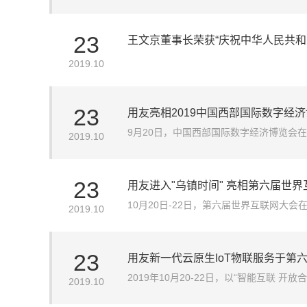
监、技术总监以及华为云专家为大家解析了这
台，包括交易在线、经营在线、管理在线
23
王文京董事长荣获“庆祝中华人民共和
2019.10
23
用友亮相2019中国西部国际数字经
9月20日，中国西部国际数字经济博览会
2019.10
商应邀参展，本次博览会用友展出在企业云
云、人力云，以及U8C&Yonsuite，
23
用友进入"乌镇时间" 亮相第六届世
10月20日-22日，第六届世界互联网
2019.10
品，展示用友企业云服务创新产品和应用。
转型升级分享观点，助力企业赢在“智”高
23
用友新一代云原生IoT物联服务于第
2019年10月20-22日，以“智能互联
2019.10
会上，用友网络助理总裁王勇发表“智造始于物